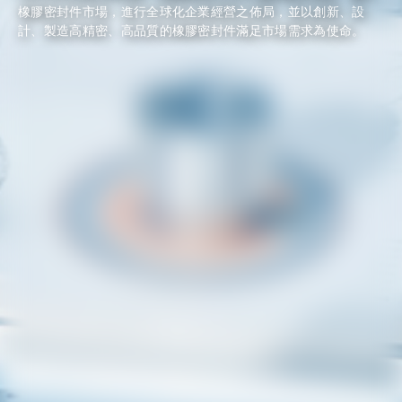
橡膠密封件市場，進行全球化企業經營之佈局，並以創新、設
，支援客戶進行電子資料交換，節省雙方交易處理時間，並確認
共同流程與作業，支援企業運作與營運需求，並同時建立整合資
司」，展開橡膠密封製造的事業，初期以一台100頓壓模機台開
計、製造高精密、高品質的橡膠密封件滿足市場需求為使命。
交換過程正確與資料安全。
訊系統與分析，能提供管理層準確、準時的報表，做正確的決策
始繼茂的時代。
來應對經營環境快速的改變。
繼茂榮獲企業 TTQS 評鑑銀牌獎殊榮。
環境安全衛生政策轉版更新為
ISO 45001 : 2018
，致力提升員工
職場健康、安全與環保之環境建置，創造符合國際要求品質與職
業安全衛生管理系統。
中山廠導入 QCC 自主改善品管圈活動 。