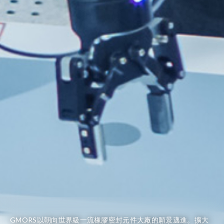
GMORS以朝向世界級一流橡膠密封元件大廠的願景邁進。擴大
建立 B2B 電子資料交換
繼茂導入SAP ERP 系統，建立銷售、採購、庫存、生產、財務等
購入第一台 Basler Vario 自動全檢機來滿足汽車市場的需求成長
由粘氏六兄弟在彰化縣頂粘村創立「繼茂橡膠工業股份有限公
EDI(Electronic Data Interchange) 平台