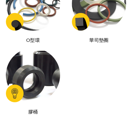
O型環
華司墊圈
膠桶