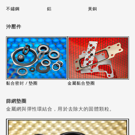
不鏽鋼
鋁
黃銅
沖壓件
黏合密封 / 墊圈
金屬黏合墊圈
篩網墊圈
金屬網與彈性環結合，用於去除大的固體顆粒。