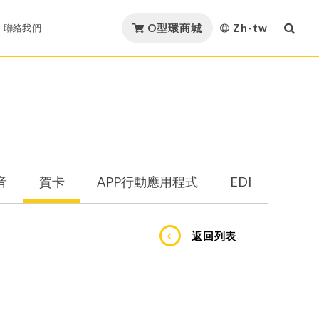
O型環商城
Zh-tw
聯絡我們
English
載
聯絡我們
材質項目
繁體中文
證
繼茂聯盟
材質認證
简体中文
證
策略聯盟
音
賀卡
APP行動應用程式
EDI
形件
日本語
目錄下載
程式
動應用程式
線上履歷
空油壓產業
石油與天然氣產業
한국어
繼茂O型環商城FAQ
返回列表
Việt Nam
統
Español
列用密