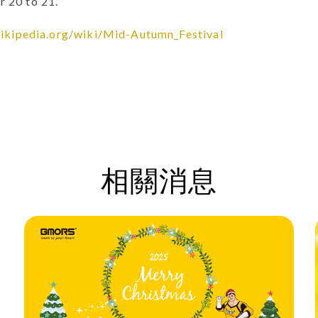
 20 to 21.
wikipedia.org/wiki/Mid-Autumn_Festival
相關消息