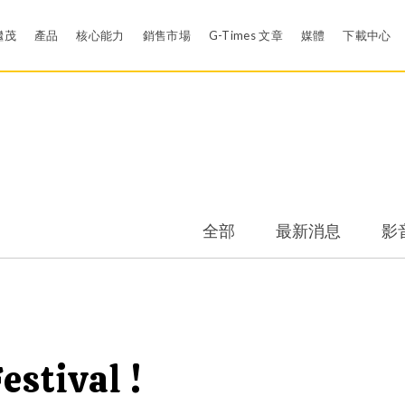
繼茂
產品
核心能力
銷售市場
G-Times 文章
媒體
下載中心
司簡介
材料配方研發
最新消息
目錄下
房
可靠度設計驗證
影音
材質認
背托環
華司墊圈
售據點
有效率的問題解決工具-謝恩試驗設計(Shainin DOE)
賀卡
品質認
全部
最新消息
影
空壓密封件
襯墊、迫緊及各式異
史沿革
有限元素分析 (FEA)
APP行動應用
APP行
飲用水產業
醫療產業
液態矽膠密封件
橡膠球
質認證
無塵室
EDI
線套密封件、功能性橡膠件
衛生系統及飲用水系
會責任與環安衛政策
模具設計
stival !
橡膠夾鐵密封件
醫療、保健、清洗系
封件