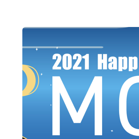
TPE 及 TPU 產品
由壬密封件
膠桶
半導體產業
航太產業
策略聯盟產品
HiPerSeal® - 彈簧致動鐵氟
HiPerLip®- 鐵氟
龍密封件
式旋轉密封件
ParSave®- 軸承隔離器
ParSeries®- 機械軸