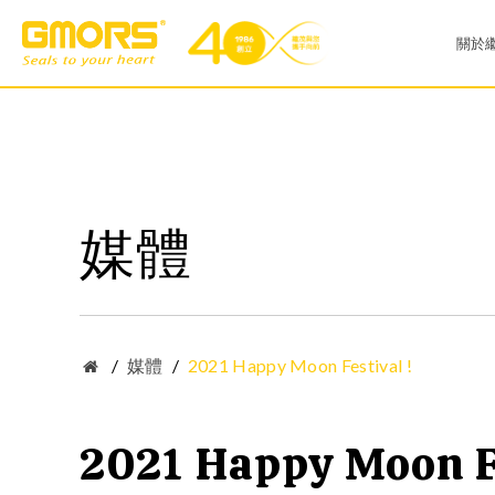
關於
公
GMORS 產品列表
廠
媒體
O型環
X型環
銷
V 型環
油壓密封件
歷
工業產業
汽車產業
薄膜密封件
無限大尺寸O型環
品
/
媒體
/
2021 Happy Moon Festival !
真空中心環
T型密封件
社
2021 Happy Moon Fe
繼茂標準維修盒(O-Ring Kit)
維修盒