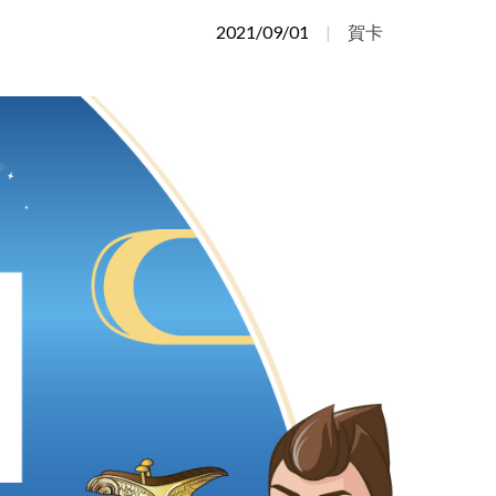
Português
2021/09/01
賀卡
Türkçe
Deutsch
食品產業
ไทย
Bahasa Indonesia
Singapore