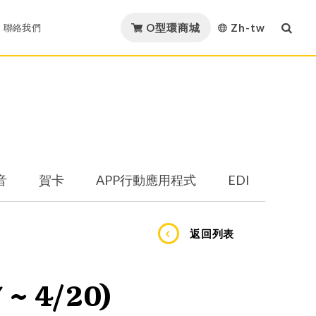
O型環商城
Zh-tw
聯絡我們
English
載
聯絡我們
材質項目
繁體中文
證
繼茂聯盟
材質認證
简体中文
證
策略聯盟
音
賀卡
APP行動應用程式
EDI
形件
日本語
目錄下載
程式
動應用程式
線上履歷
空油壓產業
石油與天然氣產業
한국어
繼茂O型環商城FAQ
返回列表
Việt Nam
統
 4/20)
Español
列用密