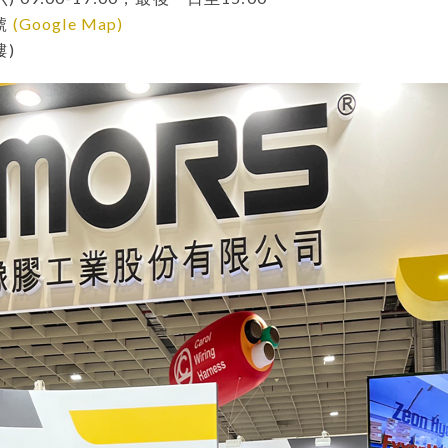
號
(Google Map)
樓
)