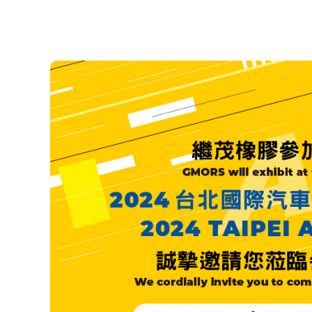
TPE 及 TPU 產品
由壬密封件
膠桶
半導體產業
航太產業
策略聯盟產品
HiPerSeal® - 彈簧致動鐵氟
HiPerLip®- 鐵氟
龍密封件
式旋轉密封件
ParSave®- 軸承隔離器
ParSeries®- 機械軸