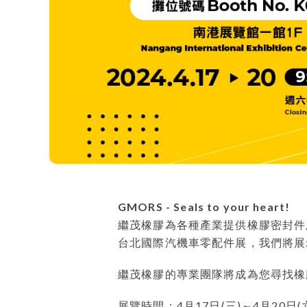
GMORS - Seals to your heart!
繼茂橡膠為各種產業提供橡膠密封件
台北國際汽機車零配件展，我們將展
繼茂橡膠的專業團隊將成為您尋找橡
展覽時間：
4
月
17
日
(
三
)
～
4
月
20
日
(