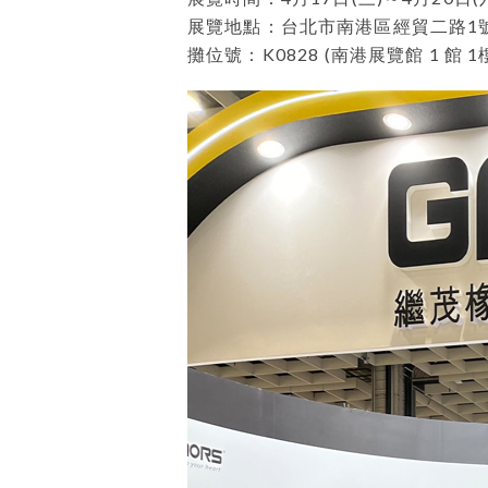
展覽地點：台北市南港區經貿二路
1
攤位號：
K0828 (
南港展覽館
1
館
1