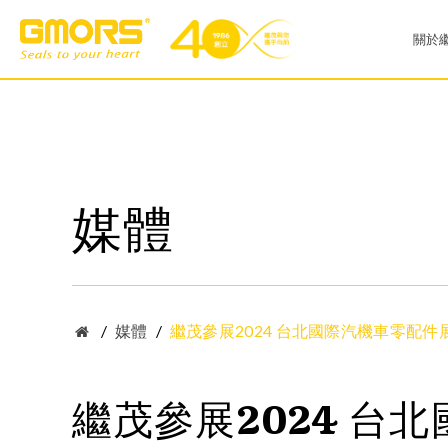
關於
公
GMORS 產品列表
廠
媒體
O型環
X型環
銷
V 型環
油壓密封件
歷
工業產業
汽車產業
薄膜密封件
無限大尺寸O型環
品
/
媒體
/
繼茂參展2024 台北國際汽機車零配件展(4/1
真空中心環
T型密封件
社
繼茂參展2024 台北國
繼茂標準維修盒(O-Ring Kit)
維修盒