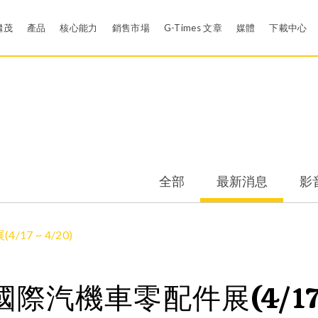
繼茂
產品
核心能力
銷售市場
G-Times 文章
媒體
下載中心
司簡介
材料配方研發
最新消息
目錄下
房
可靠度設計驗證
影音
材質認
背托環
華司墊圈
售據點
有效率的問題解決工具-謝恩試驗設計(Shainin DOE)
賀卡
品質認
全部
最新消息
影
空壓密封件
襯墊、迫緊及各式異
史沿革
有限元素分析 (FEA)
APP行動應用
APP行
飲用水產業
醫療產業
液態矽膠密封件
橡膠球
質認證
無塵室
EDI
7 ~ 4/20)
線套密封件、功能性橡膠件
衛生系統及飲用水系
會責任與環安衛政策
模具設計
際汽機車零配件展(4/17 ~
橡膠夾鐵密封件
醫療、保健、清洗系
封件